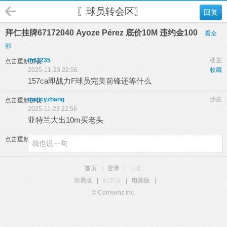
〖球员转会区〗
回复
拜仁挂牌67172040 Ayoze Pérez 底价10M 违约金100
看全
部
fh11235
楼主
点击重新加载
2025-11-23 22:56
收藏
157ca即战力F球员完美前锋还等什么
quincyzhang
沙发
点击重新加载
2025-11-23 22:56
亚特兰大出10m买老头
点击重新加载
首页
|
登录
|
注册
简易版
|
触屏版
|
电脑版
|
© Comsenz Inc.