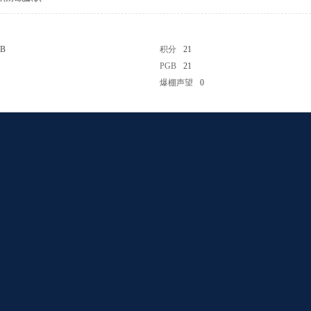
 B
积分
21
PGB
21
爆棚声望
0