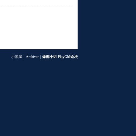
小黑屋
|
Archiver
|
爆棚小组 PlayGM论坛