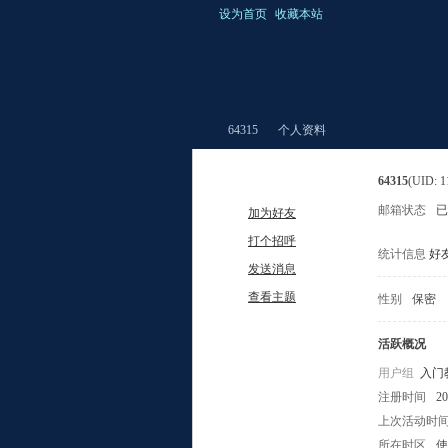
设为首页
收藏本站
64315
个人资料
64315
(UID: 1
邮箱状态
已
加为好友
爆
›
›
打个招呼
统计信息
好友
发送消息
查看主题
性别
保密
活跃概况
用户组
入门
注册时间
20
棚
上次活动时
所在时区
使