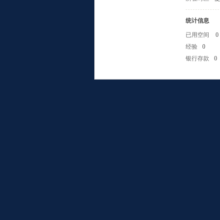
统计信息
已用空间
0
经验
0
银行存款
0
小
组