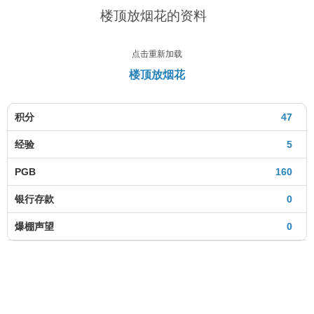
楼顶放烟花的资料
点击重新加载
楼顶放烟花
积分
47
经验
5
PGB
160
银行存款
0
爆棚声望
0